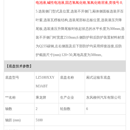
电池液
,
碱性电池液
,
固态氢氧化铬
,
氢氧化铬溶液
,
类项号
:8
;
5.
选装侧门型式及位置
,
选装不开侧门
,
厢体侧面板选装开百
叶窗
,
选装瓦楞板结构
,
选装尾部标志板位置
,
选装液压升降
尾板
,
选装液压升降尾板时收起状态的水平长度为
300mm,
选
装不开侧门时宽度
2510mm;6.
侧防护和后防护装置材料材质
为
Q235
碳钢
,
左右侧面及后下部防护均采用焊接连接
,
后防
护截面尺寸
(mm):120×50,
离地高度为
500mm
。
【底盘技术参数】
底盘型号
LZ5180XXY
底盘名称
厢式运输车底盘
M3ABT
**名称
乘龙牌
生产企业
东风柳州汽车有限公司
轴数
2
轮胎数
6
轴距
(mm)
5100