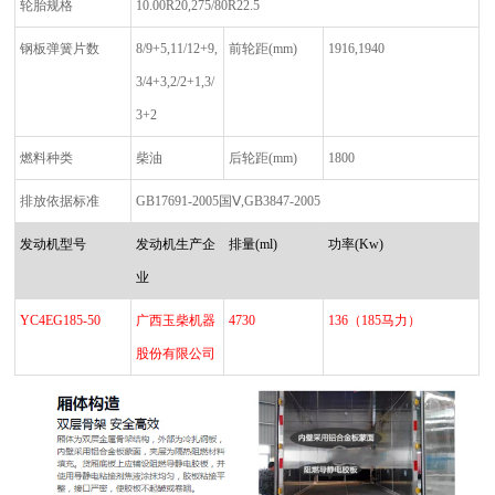
轮胎规格
10.00R20,275/80R22.5
钢板弹簧片数
8/9+5,11/12+9,
前轮距
(mm)
1916,1940
3/4+3,2/2+1,3/
3+2
燃料种类
柴油
后轮距
(mm)
1800
排放依据标准
GB17691-2005
国
Ⅴ,GB3847-2005
发动机型号
发动机生产企
排量
(ml)
功率
(Kw)
业
YC4EG185-50
广西玉柴机器
4730
136
（
185
马力）
股份有限公司