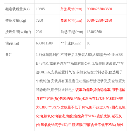
额定载质量
(Kg)
10605
外形尺寸
(mm)
9000
×2550×3680
整备质量
(Kg)
7200
货厢尺寸
(mm)
6580
×2390×2180
接近角
/
离去角
(°)
20/9
前悬
/
后悬
(mm)
1340/2560
轴荷
(Kg)
6500/11500
**车速
(Km/h)
80
备注
1.
厢体顶部封闭
,
不可开启
;2.
安装
ABS,ABS
型号
/
企业
:ABS-
E 4S/4M/
威伯科汽车**系统有限公司
;3.
安装限速装置
,
**车
速
80km/h,
安装前置排气管
,
前轮安装盘式制动器
,
仅选用子
午线轮胎
.
安装具有卫星定位功能的行驶记录仪
,
安全装置为
导静电带
,
用于防止静电
;
4.
该车为危险货物运输车
,
用于运输
具有**容器
(
瓶
)
包装的氨溶液
(
水溶液在
15℃
时的相对密度
为
0.880
**
0.975,
含氨量不低于
10%,
但不超过
35%),
固态氢氧
化钠
,
氢氧化钠溶液
,
硫酸
(
含酸高于
51%),
硫酸废液
,
碱石灰
(
含氢氧化钠高于
4%),
甲醛溶液
(
甲醛含量不低于
25%),
酸性