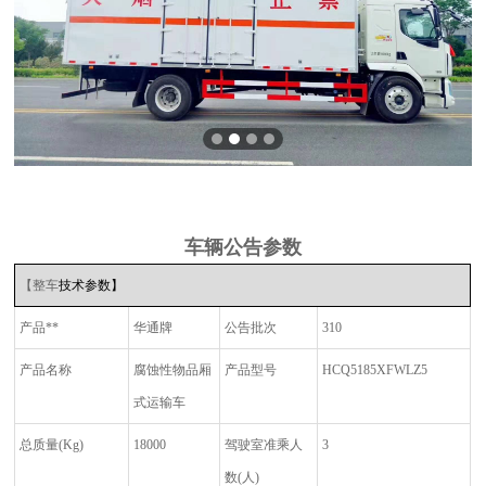
车辆公告参数
【整车
技术参数】
产品**
华通牌
公告批次
310
产品名称
腐蚀性物品厢
产品型号
HCQ5185XFWLZ5
式运输车
总质量
(Kg)
18000
驾驶室准乘人
3
数
(
人
)