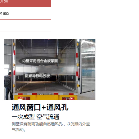
0150
01693