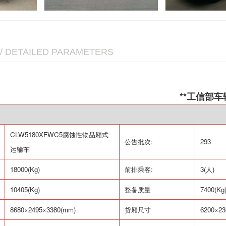
/ DETAILED PARAMETERS
**工信部
CLW5180XFWC5
腐蚀性物品厢式
公告批次
:
293
运输车
18000(Kg)
前排乘客
:
3(
人
)
10405(Kg)
整备质量
7400(Kg
8680
×
2495
×
3380(mm)
货厢尺寸
6200
×
23