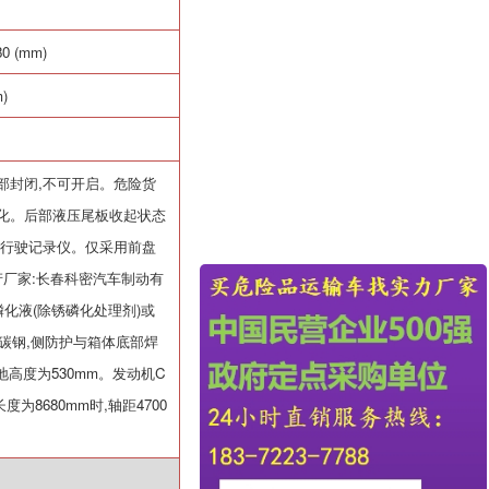
80 (mm)
)
部封闭
,
不可开启。危险货
化。后部液压尾板收起状态
行驶记录仪。仅采用前盘
产厂家
:
长春科密汽车制动有
磷化液
(
除锈磷化处理剂
)
或
碳钢
,
侧防护与箱体底部焊
地高度为
530mm
。发动机
C
长度为
8680mm
时
,
轴距
4700