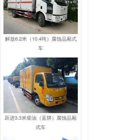
解放6.2米（10.4吨）腐蚀品厢式
车
跃进3.3米柴油（蓝牌）腐蚀品厢
式车