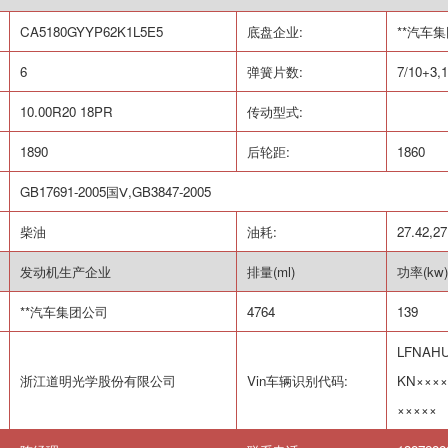
CA5180GYYP62K1L5E5
底盘企业
:
**汽车
6
弹簧片数
:
7/10+3,
10.00R20 18PR
传动型式
:
1890
后轮距
:
1860
GB17691-2005
国Ⅴ
,GB3847-2005
柴油
油耗
:
27.42,27
发动机生产企业
排量
(ml)
功率
(kw)
**汽车集团公司
4764
139
LFNAH
浙江道明光学股份有限公司
Vin
车辆识别代码
:
KN
××××
×××××