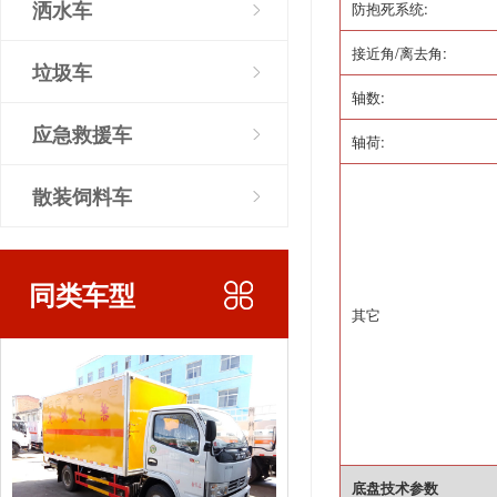
洒水车
防抱死系统
:
接近角
/
离去角
:
垃圾车
轴数
:
应急救援车
轴荷
:
散装饲料车
同类车型
其它
底盘技术参数