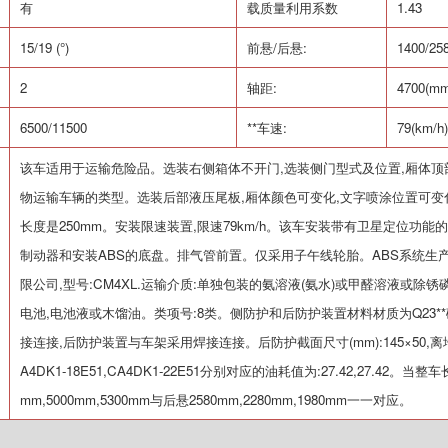
有
载质量利用系数
1.43
15/19 (
°
)
前悬
/
后悬
:
1400/25
2
轴距
:
4700(mm
6500/11500
**车速
:
79(km/h)
该车适用于运输危险品。选装右侧箱体不开门
,
选装侧门型式及位置
,
厢体顶
物运输车辆的类型。选装后部液压尾板
,
厢体颜色可变化
,
文字喷涂位置可变
长度是
250mm
。安装限速装置
,
限速
79km/h
。该车安装带有卫星定位功能的
制动器和安装
ABS
的底盘。排气管前置。仅采用子午线轮胎。
ABS
系统生
限公司
,
型号
:CM4XL.
运输介质
:
单独包装的氨溶液
(
氨水
)
或甲醛溶液或除锈
电池
,
电池液或木馏油。类项号
:8
类。侧防护和后防护装置材料材质为
Q23**
接连接
,
后防护装置与车架采用焊接连接。后防护截面尺寸
(mm):145
×
50,
离
A4DK1-18E51,CA4DK1-22E51
分别对应的油耗值为
:27.42,27.42
。当整车
mm,5000mm,5300mm
与后悬
2580mm,2280mm,1980mm
一一对应。