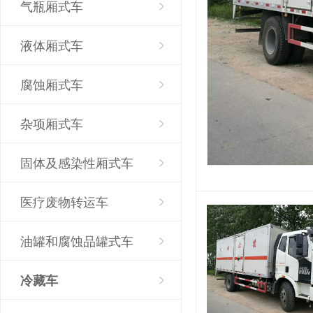
气瓶厢式车
液体厢式车
腐蚀厢式车
杂项厢式车
固体及感染性厢式车
医疗废物转运车
油罐和腐蚀品罐式车
冷藏车