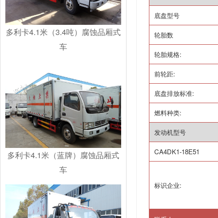
底盘型号
多利卡4.1米（3.4吨）腐蚀品厢式
轮胎数
车
轮胎规格
:
前轮距
:
底盘排放标准
:
燃料种类
:
发动机型号
CA4DK1-18E51
多利卡4.1米（蓝牌）腐蚀品厢式
车
标识企业
: