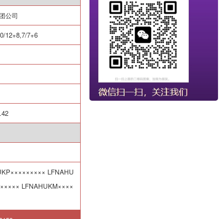
集团公司
10/12+8,7/7+6
.42
UKP
×××××××××
LFNAHU
×××××
LFNAHUKM
××××