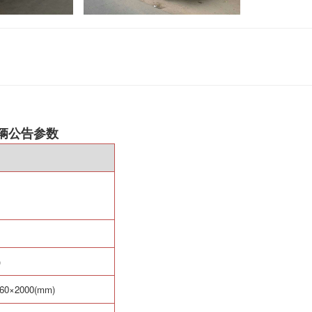
车辆公告参数
)
60
×
2000(mm)