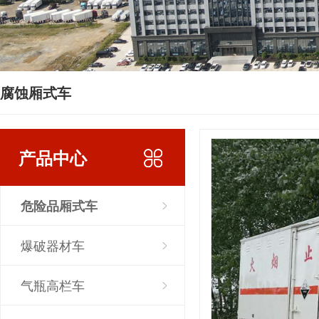
腐蚀厢式车
产品中心
危险品厢式车
爆破器材车
气瓶高栏车