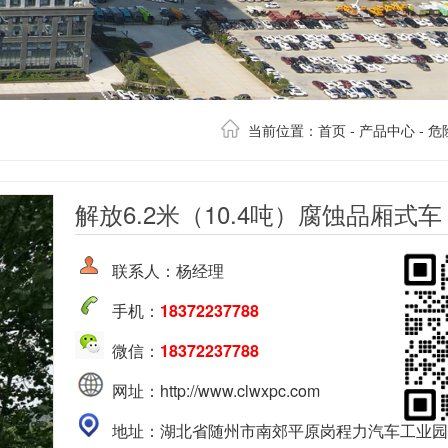
当前位置：
首页
-
产品中心
-
危
解放6.2米（10.4吨）腐蚀品厢式车
联系人：杨经理
手机：
18372237788
微信：
18372237788
网址：http://www.clwxpc.com
地址：湖北省随州市南郊平原岗程力汽车工业